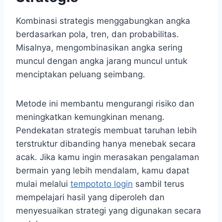
Kombinasi strategis menggabungkan angka
berdasarkan pola, tren, dan probabilitas.
Misalnya, mengombinasikan angka sering
muncul dengan angka jarang muncul untuk
menciptakan peluang seimbang.
Metode ini membantu mengurangi risiko dan
meningkatkan kemungkinan menang.
Pendekatan strategis membuat taruhan lebih
terstruktur dibanding hanya menebak secara
acak. Jika kamu ingin merasakan pengalaman
bermain yang lebih mendalam, kamu dapat
mulai melalui
tempototo login
sambil terus
mempelajari hasil yang diperoleh dan
menyesuaikan strategi yang digunakan secara