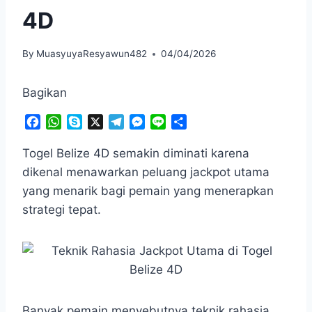
4D
By
MuasyuyaResyawun482
04/04/2026
Bagikan
F
W
S
X
T
M
L
S
a
h
k
e
e
i
h
c
a
y
l
s
n
a
Togel Belize 4D semakin diminati karena
e
t
p
e
s
e
r
dikenal menawarkan peluang jackpot utama
b
s
e
g
e
e
yang menarik bagi pemain yang menerapkan
o
A
r
n
strategi tepat.
o
p
a
g
k
p
m
e
r
Banyak pemain menyebutnya teknik rahasia