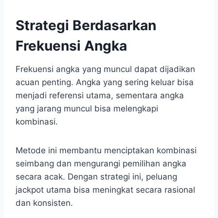
Strategi Berdasarkan
Frekuensi Angka
Frekuensi angka yang muncul dapat dijadikan
acuan penting. Angka yang sering keluar bisa
menjadi referensi utama, sementara angka
yang jarang muncul bisa melengkapi
kombinasi.
Metode ini membantu menciptakan kombinasi
seimbang dan mengurangi pemilihan angka
secara acak. Dengan strategi ini, peluang
jackpot utama bisa meningkat secara rasional
dan konsisten.