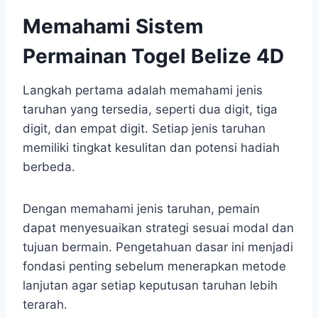
Memahami Sistem
Permainan Togel Belize 4D
Langkah pertama adalah memahami jenis
taruhan yang tersedia, seperti dua digit, tiga
digit, dan empat digit. Setiap jenis taruhan
memiliki tingkat kesulitan dan potensi hadiah
berbeda.
Dengan memahami jenis taruhan, pemain
dapat menyesuaikan strategi sesuai modal dan
tujuan bermain. Pengetahuan dasar ini menjadi
fondasi penting sebelum menerapkan metode
lanjutan agar setiap keputusan taruhan lebih
terarah.