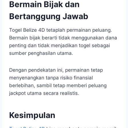
Bermain Bijak dan
Bertanggung Jawab
Togel Belize 4D tetaplah permainan peluang.
Bermain bijak berarti tidak menggunakan dana
penting dan tidak menjadikan togel sebagai
sumber penghasilan utama.
Dengan pendekatan ini, permainan tetap
menyenangkan tanpa risiko finansial
berlebihan, sambil tetap memberi peluang
jackpot utama secara realistis.
Kesimpulan