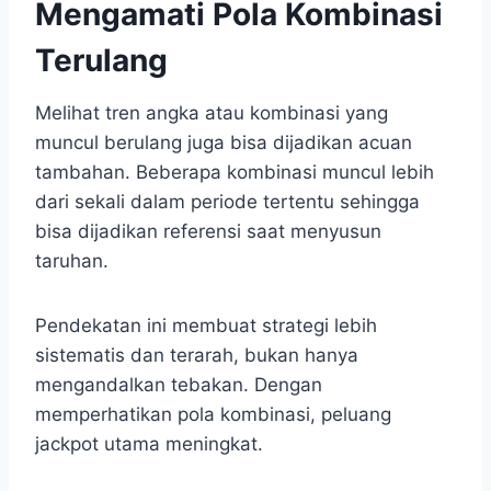
Mengamati Pola Kombinasi
Terulang
Melihat tren angka atau kombinasi yang
muncul berulang juga bisa dijadikan acuan
tambahan. Beberapa kombinasi muncul lebih
dari sekali dalam periode tertentu sehingga
bisa dijadikan referensi saat menyusun
taruhan.
Pendekatan ini membuat strategi lebih
sistematis dan terarah, bukan hanya
mengandalkan tebakan. Dengan
memperhatikan pola kombinasi, peluang
jackpot utama meningkat.