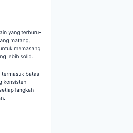
ain yang terburu-
 yang matang,
t untuk memasang
g lebih solid.
i, termasuk batas
g konsisten
 setiap langkah
an.