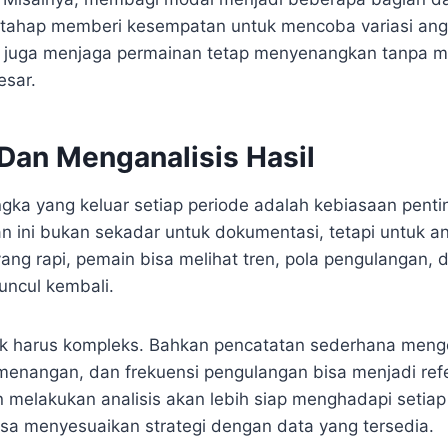
tahap memberi kesempatan untuk mencoba variasi angk
ni juga menjaga permainan tetap menyenangkan tanpa 
esar.
Dan Menganalisis Hasil
ngka yang keluar setiap periode adalah kebiasaan penti
an ini bukan sekadar untuk dokumentasi, tetapi untuk a
ang rapi, pemain bisa melihat tren, pola pengulangan, 
uncul kembali.
idak harus kompleks. Bahkan pencatatan sederhana men
menangan, dan frekuensi pengulangan bisa menjadi refer
n melakukan analisis akan lebih siap menghadapi setiap
sa menyesuaikan strategi dengan data yang tersedia.