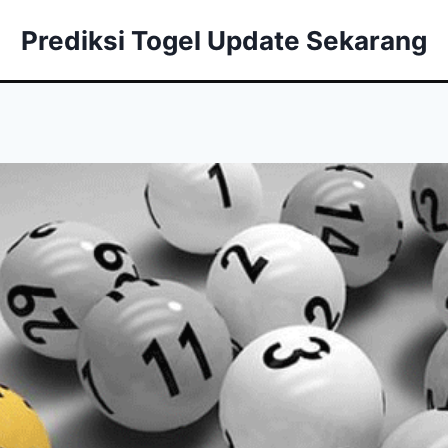
Prediksi Togel Update Sekarang