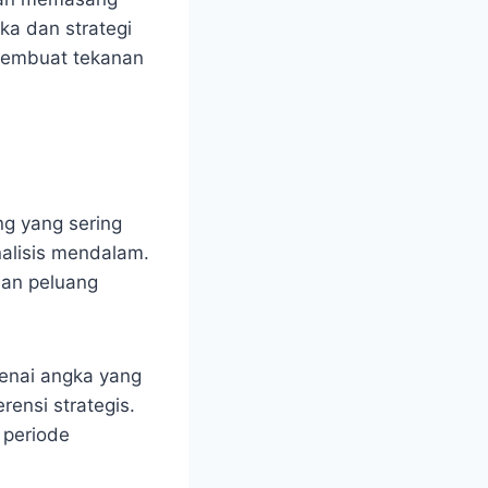
a dan strategi
membuat tekanan
ng yang sering
nalisis mendalam.
dan peluang
genai angka yang
ensi strategis.
 periode