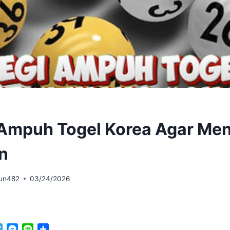
 Ampuh Togel Korea Agar Me
n
un482
03/24/2026
T
M
L
S