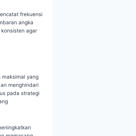
encatat frekuensi
ambaran angka
 konsisten agar
s maksimal yang
dan menghindari
us pada strategi
yang
meningkatkan
dan memasang