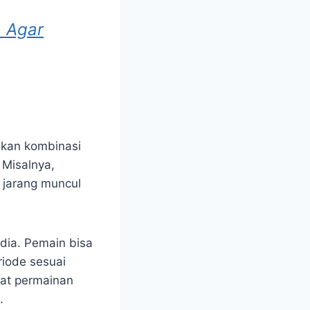
 Agar
akan kombinasi
 Misalnya,
 jarang muncul
edia. Pemain bisa
iode sesuai
at permainan
.