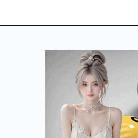
Skip
to
content