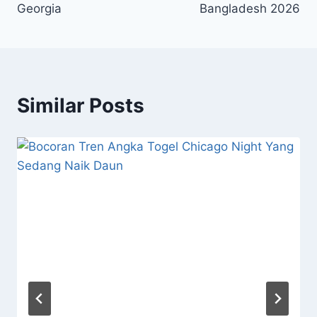
Georgia
Bangladesh 2026
Similar Posts