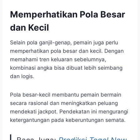
Memperhatikan Pola Besar
dan Kecil
Selain pola ganjil-genap, pemain juga perlu
memperhatikan pola besar dan kecil. Dengan
memahami tren keluaran sebelumnya,
kombinasi angka bisa dibuat lebih seimbang
dan logis.
Pola besar-kecil membantu pemain bermain
secara rasional dan meningkatkan peluang
mendekati jackpot. Pendekatan ini mengurangi
ketergantungan pada keberuntungan semata.