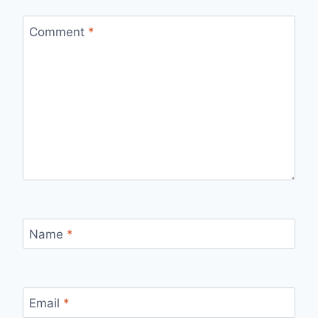
Comment
*
Name
*
Email
*