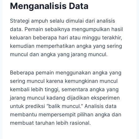
Menganalisis Data
Strategi ampuh selalu dimulai dari analisis
data. Pemain sebaiknya mengumpulkan hasil
keluaran beberapa hari atau minggu terakhir,
kemudian memperhatikan angka yang sering
muncul dan angka yang jarang muncul.
Beberapa pemain menggunakan angka yang
sering muncul karena kemungkinan muncul
kembali lebih tinggi, sementara angka yang
jarang muncul kadang dijadikan eksperimen
untuk prediksi “balik muncul.” Analisis data
membantu mempersempit pilihan angka dan
membuat taruhan lebih rasional.