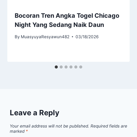
Bocoran Tren Angka Togel Chicago
Night Yang Sedang Naik Daun
By
MuasyuyaResyawun482
03/18/2026
Leave a Reply
Your email address will not be published.
Required fields are
marked
*