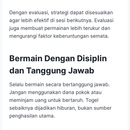
Dengan evaluasi, strategi dapat disesuaikan
agar lebih efektif di sesi berikutnya. Evaluasi
juga membuat permainan lebih terukur dan
mengurangi faktor keberuntungan semata.
Bermain Dengan Disiplin
dan Tanggung Jawab
Selalu bermain secara bertanggung jawab.
Jangan menggunakan dana pokok atau
meminjam uang untuk bertaruh. Togel
sebaiknya dijadikan hiburan, bukan sumber
penghasilan utama.