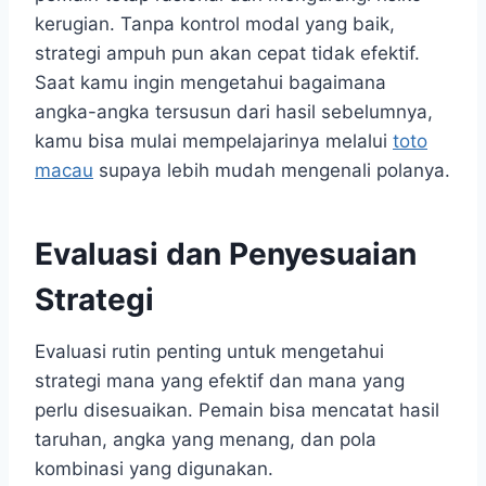
kerugian. Tanpa kontrol modal yang baik,
strategi ampuh pun akan cepat tidak efektif.
Saat kamu ingin mengetahui bagaimana
angka-angka tersusun dari hasil sebelumnya,
kamu bisa mulai mempelajarinya melalui
toto
macau
supaya lebih mudah mengenali polanya.
Evaluasi dan Penyesuaian
Strategi
Evaluasi rutin penting untuk mengetahui
strategi mana yang efektif dan mana yang
perlu disesuaikan. Pemain bisa mencatat hasil
taruhan, angka yang menang, dan pola
kombinasi yang digunakan.