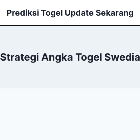
Prediksi Togel Update Sekarang
Strategi Angka Togel Swedi